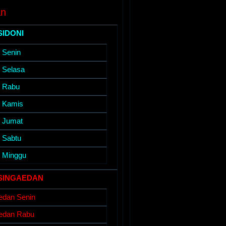
an
SIDONI
i Senin
i Selasa
i Rabu
i Kamis
i Jumat
i Sabtu
i Minggu
SINGAEDAN
edan Senin
edan Rabu