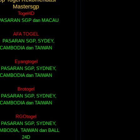
Mastersgp
Togel4D
....
AFA TOGEL
....
Eyangtogel
....
Brotogel
....
RGOtogel