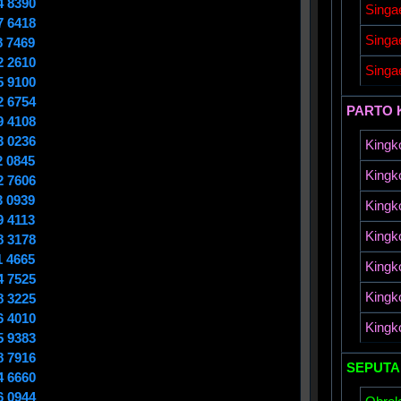
4 8390
Singa
7 6418
Singa
8 7469
2 2610
Singa
5 9100
2 6754
PARTO 
9 4108
3 0236
Kingk
2 0845
Kingk
2 7606
3 0939
Kingk
9 4113
Kingk
8 3178
1 4665
Kingk
4 7525
Kingk
8 3225
6 4010
Kingk
5 9383
8 7916
SEPUTA
4 6660
6 0944