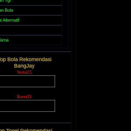
an Tgl
an Bola
 Alternatif
arna
op Bola Rekomendasi
BangJay
Nusa21
....
Bumi21
....
op Togel Rekomendasi