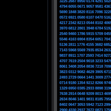
3225 2687 8950 0174 4291 502
4794 6055 0671 9057 9581 436
5690 1848 3820 8116 7096 322
0572 6921 0580 6107 0470 516
4217 2342 8213 0544 8102 406
3970 6812 2801 3948 6784 519
2540 9460 1786 5915 5709 045
5546 4163 6904 8354 6051 704
5136 2811 1776 4155 3682 685
7143 5968 5569 7935 8534 263
9837 8911 1707 2593 7414 927
4707 7619 2504 9018 3233 547
8061 3408 2054 8836 7218 709
3823 0312 9082 4629 3905 671
2493 2729 0664 1441 3009 277
0714 9180 1354 9212 8266 974
1329 6950 0385 2933 8898 319
7638 2914 0648 9209 8013 469
2634 8046 1401 9831 8185 795
8402 0647 3053 5942 7123 299
2900 4330 2937 7672 0871 175