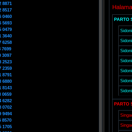
2 8871
Halam
2 8517
6 0460
PARTO 
6 5693
5 0479
Sidon
1 3640
Sidon
7 6258
8 7699
Sidon
0 3097
Sidon
8 2523
7 2359
Sidon
1 8791
Sidon
3 6880
1 8143
Sidon
3 0659
4 6282
PARTO 
8 0702
9 9494
Singa
6 8570
Singa
5 1705