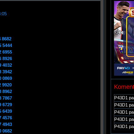
4:05
4 8682
5 5444
2 6955
6 8926
9 4032
8 3942
0 0869
2 9920
Koment
8 8962
P43D1
pa
8 7867
9 6729
P43D1
pa
5 6439
P43D1
pa
7 4576
P43D1
pa
7 4943
P43D1
pa
0 0682