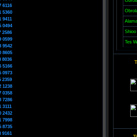
Obrol
7 6116
Obrol
1 5360
1 9411
Alamat
5 0494
Shioo
7 2586
9 0599
Tes W
3 9542
0 8605
8 8036
T
6 5166
5 0973
5 2359
2 1238
7 0358
8 7286
1 3111
0 2432
1 7998
5 8735
3 9161
T