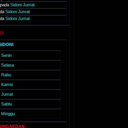
pada
Sidoni Jumat
da
Sidoni Jumat
da
Sidoni Jumat
an
SIDONI
i Senin
i Selasa
i Rabu
i Kamis
i Jumat
i Sabtu
i Minggu
SINGAEDAN