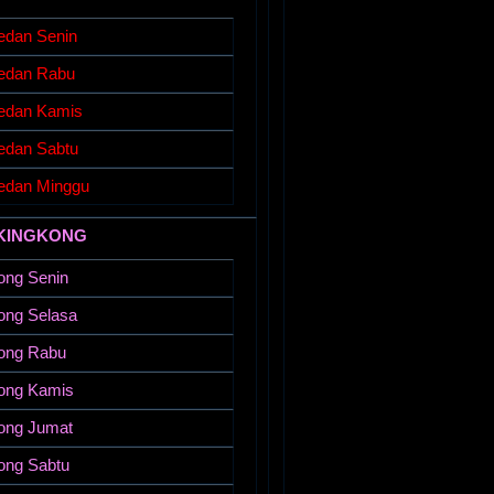
edan Senin
edan Rabu
edan Kamis
edan Sabtu
edan Minggu
KINGKONG
ong Senin
ong Selasa
ong Rabu
ong Kamis
ong Jumat
ong Sabtu