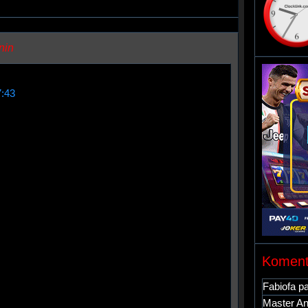
nin
7:43
Koment
Fabiofa
p
Master A