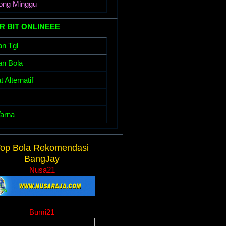
ong Minggu
R BIT ONLINEEE
an Tgl
an Bola
 Alternatif
arna
op Bola Rekomendasi
BangJay
Nusa21
....
Bumi21