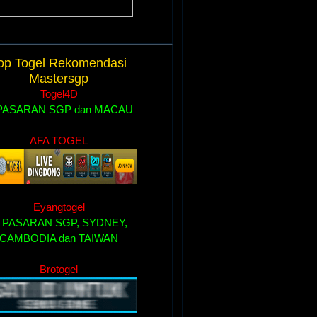
....
op Togel Rekomendasi
Mastersgp
Togel4D
....
AFA TOGEL
....
Eyangtogel
....
Brotogel